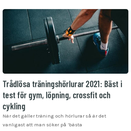
Trådlösa träningshörlurar 2021: Bäst i
test för gym, löpning, crossfit och
cykling
När det gäller träning och hörlurar så är det
vanligast att man söker på ’bästa