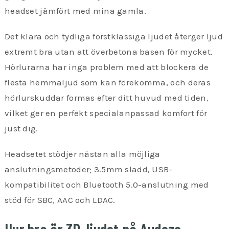
headset jämfört med mina gamla.
Det klara och tydliga förstklassiga ljudet återger ljud
extremt bra utan att överbetona basen för mycket.
Hörlurarna har inga problem med att blockera de
flesta hemmaljud som kan förekomma, och deras
hörlurskuddar formas efter ditt huvud med tiden,
vilket ger en perfekt specialanpassad komfort för
just dig.
Headsetet stödjer nästan alla möjliga
anslutningsmetoder; 3.5mm sladd, USB-
kompatibilitet och Bluetooth 5.0-anslutning med
stöd för SBC, AAC och LDAC.
Hur bra är 3D-ljudet på Audeze