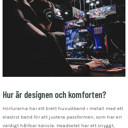
Hur är designen och komforten?
Hörlurarna har ett brett huvudband i metall med ett
elastist band för att justera passformen, som har en
väldigt hållbar känsla. Headsetet har ett snyggt,